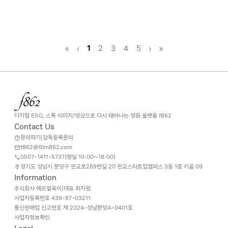
«
‹
1
2
3
4
5
›
»
디지털 ESG, 스톡 이미지/영상으로 다시 태어나는 영화 플랫폼 f862
Contact Us
문의하기
|
감독등록문의
f862@film862.com
0507-1411-5737(
평일 10:00~18:00
)
경기도 성남시 분당구 판교로289번길 20 판교스타트업캠퍼스 3동 1층 키움 09
Information
주식회사 에프팔육이
|
대표 최지원
사업자등록번호
439-87-03211
통신판매업 신고번호 제 2024-성남분당A-0401호
사업자정보확인